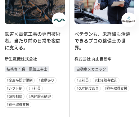
鉄道×電気⼯事の専⾨技術
ベテランも、未経験も活躍
者。
当たり前の⽇常を夜間
できる
プロの整備士の世
に⽀える。
界。
新生電機株式会社
株式会社 丸山自動車
技術専門職：電気工事士
自動車メカニック
#変形時間労働制
#夜勤あり
#正社員
#未経験者歓迎
#シフト制
#正社員
#OJT制度あり
#資格取得支援
#研修制度
#未経験者歓迎
#資格取得支援